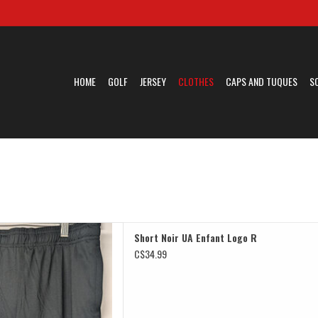
HOME
GOLF
JERSEY
CLOTHES
CAPS AND TUQUES
S
r UA Enfant Logo R
Short Noir UA Enfant Logo R
D TO CART
C$34.99