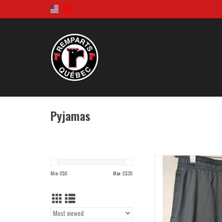
Pyjamas
Short Noi
Min: C$
0
Max: C$
35
AD