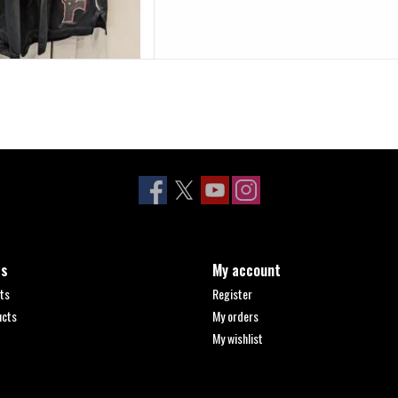
ts
My account
ts
Register
ucts
My orders
My wishlist