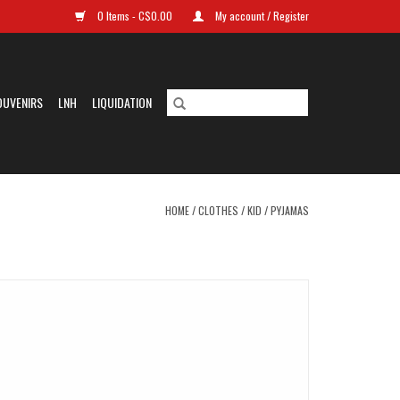
0 Items - C$0.00
My account / Register
OUVENIRS
LNH
LIQUIDATION
HOME
/
CLOTHES
/
KID
/
PYJAMAS