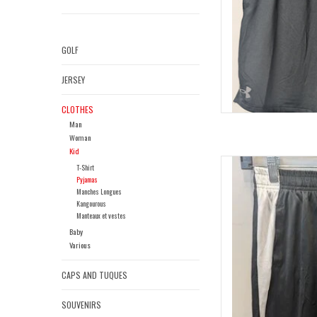
GOLF
JERSEY
CLOTHES
Man
Woman
Kid
Short 
T-Shirt
Pyjamas
AD
Manches Longues
Kangourous
Manteaux et vestes
Baby
Various
CAPS AND TUQUES
SOUVENIRS