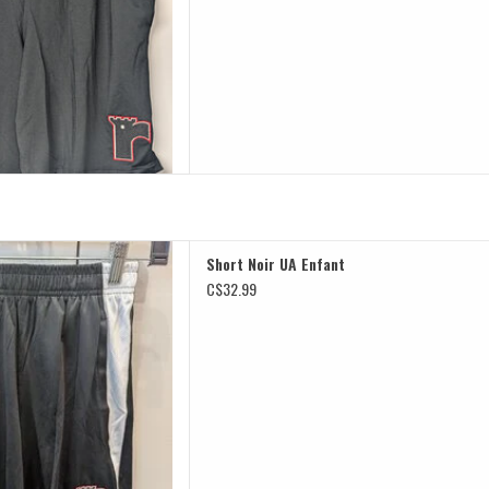
Noir UA Enfant
Short Noir UA Enfant
D TO CART
C$32.99