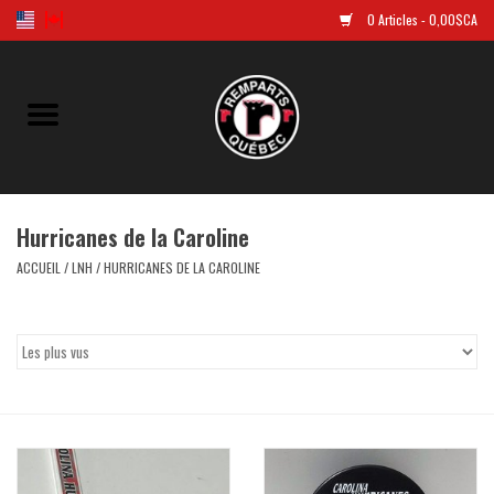
0 Articles - 0,00$CA
Accueil
Golf
Hurricanes de la Caroline
Chandails Répliques
ACCUEIL
/
LNH
/
HURRICANES DE LA CAROLINE
Vêtements
Tuques et casquettes
Souvenirs
LNH