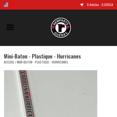
0 Articles - 0,00$CA
Accueil
Golf
Mini-Baton - Plastique - Hurricanes
Chandails Répliques
ACCUEIL
/
MINI-BATON - PLASTIQUE - HURRICANES
Vêtements
Tuques et casquettes
Souvenirs
LNH