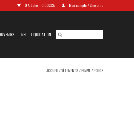
0 Articles - 0,00$CA
Mon compte / S'inscrire
OUVENIRS
LNH
LIQUIDATION
ACCUEIL
/
VÊTEMENTS
/
FEMME
/
POLOS