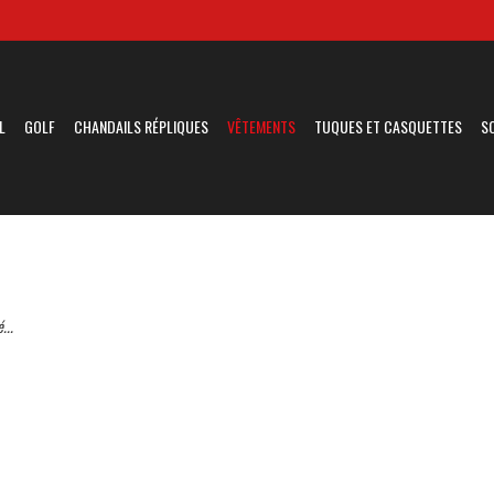
L
GOLF
CHANDAILS RÉPLIQUES
VÊTEMENTS
TUQUES ET CASQUETTES
S
...