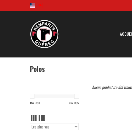
ACCUEI
Polos
Aucun produit n'a été trouvé
Min: C$
0
Max: C$
5