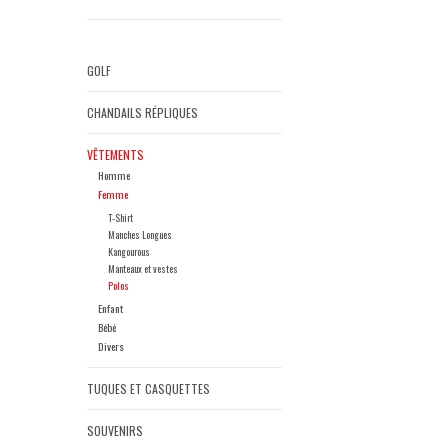
GOLF
CHANDAILS RÉPLIQUES
VÊTEMENTS
Homme
Femme
T-Shirt
Manches Longues
Kangourous
Manteaux et vestes
Polos
Enfant
Bébé
Divers
TUQUES ET CASQUETTES
SOUVENIRS