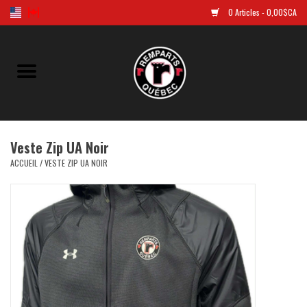
0 Articles - 0,00$CA
Accueil
Golf
Veste Zip UA Noir
Chandails Répliques
ACCUEIL
/
VESTE ZIP UA NOIR
Vêtements
Tuques et casquettes
Souvenirs
LNH