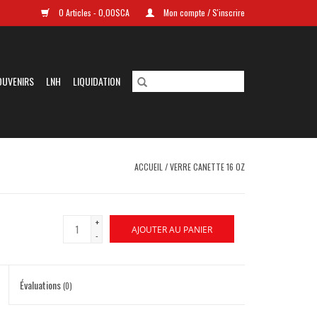
0 Articles - 0,00$CA
Mon compte / S'inscrire
OUVENIRS
LNH
LIQUIDATION
ACCUEIL
/
VERRE CANETTE 16 OZ
+
AJOUTER AU PANIER
-
Évaluations
(0)