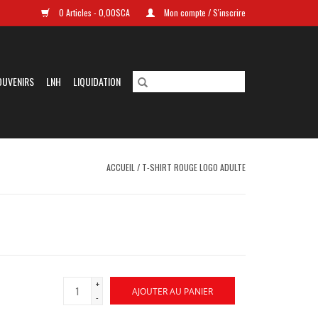
0 Articles - 0,00$CA
Mon compte / S'inscrire
OUVENIRS
LNH
LIQUIDATION
ACCUEIL
/
T-SHIRT ROUGE LOGO ADULTE
+
AJOUTER AU PANIER
-