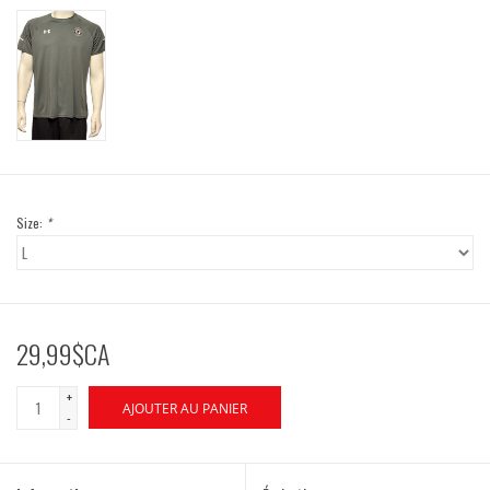
Size:
*
29,99$CA
+
AJOUTER AU PANIER
-