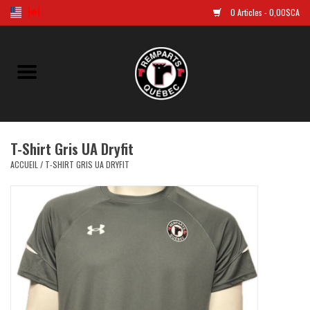
0 Articles - 0,00$CA
Accueil
Golf
T-Shirt Gris UA Dryfit
Chandails Répliques
ACCUEIL
/
T-SHIRT GRIS UA DRYFIT
Vêtements
Tuques et casquettes
Souvenirs
LNH