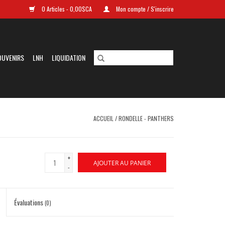
0 Articles - 0,00$CA
Mon compte / S'inscrire
OUVENIRS
LNH
LIQUIDATION
ACCUEIL
/
RONDELLE - PANTHERS
+
AJOUTER AU PANIER
-
Évaluations
(0)