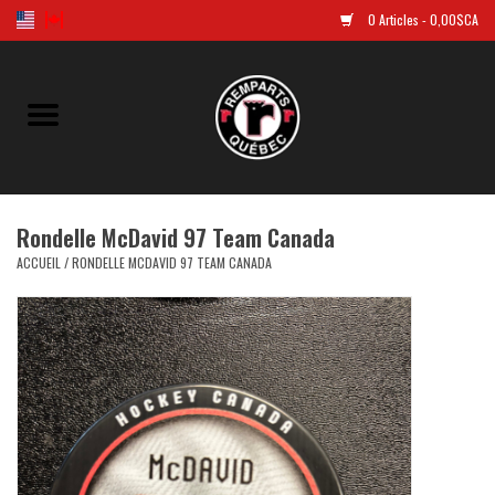
0 Articles - 0,00$CA
Accueil
Golf
Rondelle McDavid 97 Team Canada
Chandails Répliques
ACCUEIL
/
RONDELLE MCDAVID 97 TEAM CANADA
Vêtements
Tuques et casquettes
Souvenirs
LNH