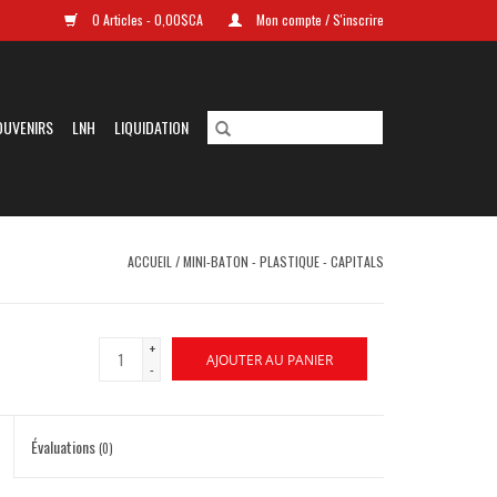
0 Articles - 0,00$CA
Mon compte / S'inscrire
OUVENIRS
LNH
LIQUIDATION
ACCUEIL
/
MINI-BATON - PLASTIQUE - CAPITALS
+
AJOUTER AU PANIER
-
Évaluations
(0)