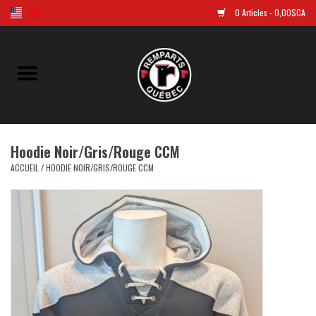
0 Articles - 0,00$CA
Accueil
Golf
Hoodie Noir/Gris/Rouge CCM
Chandails Répliques
ACCUEIL
/
HOODIE NOIR/GRIS/ROUGE CCM
Vêtements
Tuques et casquettes
Souvenirs
LNH