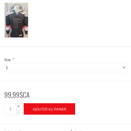
Size:
*
99,99$CA
+
AJOUTER AU PANIER
-