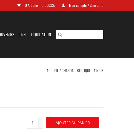
0 Articles - 0,00$CA
Mon compte / S'inscrire
OUVENIRS
LNH
LIQUIDATION
ACCUEIL
/
CHANDAIL RÉPLIQUE UA NOIR
+
AJOUTER AU PANIER
-