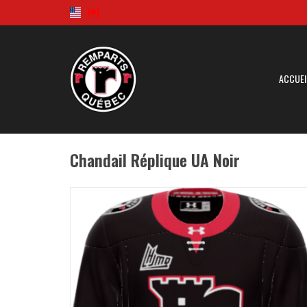
ACCUEI
Chandail Réplique UA Noir