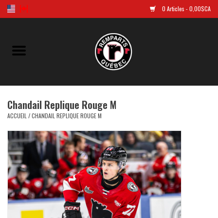
0 Articles - 0,00$CA
Accueil
Golf
Chandail Replique Rouge M
Chandails Répliques
ACCUEIL
/
CHANDAIL REPLIQUE ROUGE M
Vêtements
Tuques et casquettes
Souvenirs
LNH