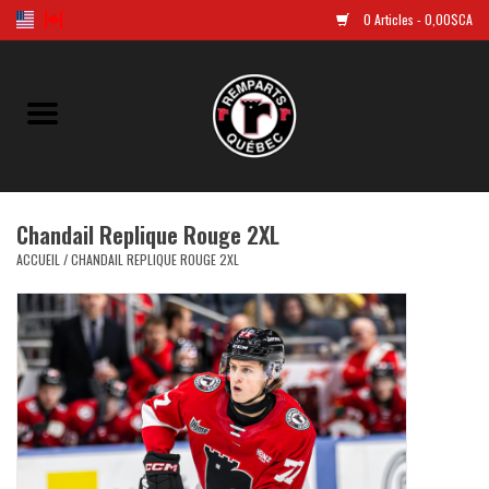
0 Articles - 0,00$CA
Accueil
Golf
Chandail Replique Rouge 2XL
Chandails Répliques
ACCUEIL
/
CHANDAIL REPLIQUE ROUGE 2XL
Vêtements
Tuques et casquettes
Souvenirs
LNH