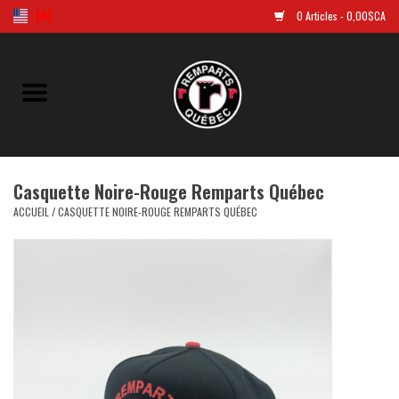
0 Articles - 0,00$CA
Accueil
Golf
Casquette Noire-Rouge Remparts Québec
Chandails Répliques
ACCUEIL
/
CASQUETTE NOIRE-ROUGE REMPARTS QUÉBEC
Vêtements
Tuques et casquettes
Souvenirs
LNH