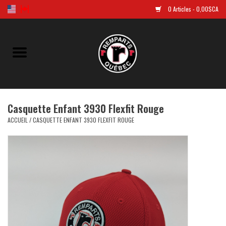
0 Articles - 0,00$CA
Accueil
Golf
Casquette Enfant 3930 Flexfit Rouge
Chandails Répliques
ACCUEIL
/
CASQUETTE ENFANT 3930 FLEXFIT ROUGE
Vêtements
Tuques et casquettes
Souvenirs
LNH